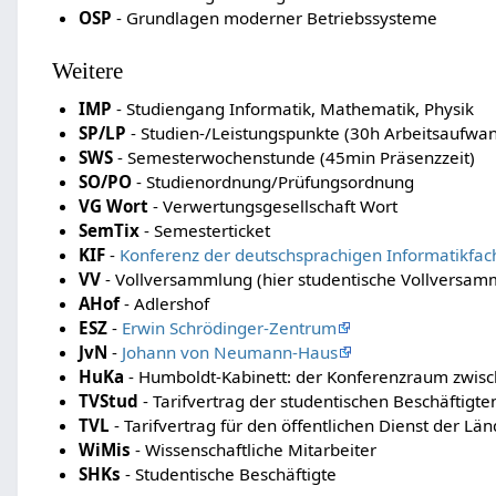
OSP
- Grundlagen moderner Betriebssysteme
Weitere
IMP
- Studiengang Informatik, Mathematik, Physik
SP/LP
- Studien-/Leistungspunkte (30h Arbeitsaufwan
SWS
- Semesterwochenstunde (45min Präsenzzeit)
SO/PO
- Studienordnung/Prüfungsordnung
VG Wort
- Verwertungsgesellschaft Wort
SemTix
- Semesterticket
KIF
-
Konferenz der deutschsprachigen Informatikfac
VV
- Vollversammlung (hier studentische Vollversam
AHof
- Adlershof
ESZ
-
Erwin Schrödinger-Zentrum
JvN
-
Johann von Neumann-Haus
HuKa
- Humboldt-Kabinett: der Konferenzraum zwi
TVStud
- Tarifvertrag der studentischen Beschäftigten
TVL
- Tarifvertrag für den öffentlichen Dienst der Län
WiMis
- Wissenschaftliche Mitarbeiter
SHKs
- Studentische Beschäftigte