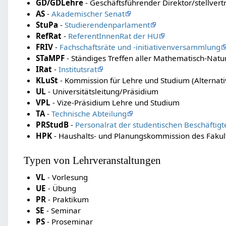
GD/GDLehre
- Geschäftsführender Direktor/stellver
AS
-
Akademischer Senat
StuPa
-
Studierendenparlament
RefRat
-
ReferentInnenRat der HU
FRIV
-
Fachschaftsräte und -initiativenversammlung
STaMPF
- Ständiges Treffen aller Mathematisch-Natu
IRat
-
Institutsrat
KLuSt
- Kommission für Lehre und Studium (Alternati
UL
- Universitätsleitung/Präsidium
VPL
- Vize-Präsidium Lehre und Studium
TA
-
Technische Abteilung
PRStudB
-
Personalrat der studentischen Beschäftigt
HPK
- Haushalts- und Planungskommission des Fakult
Typen von Lehrveranstaltungen
VL
- Vorlesung
UE
- Übung
PR
- Praktikum
SE
- Seminar
PS
- Proseminar