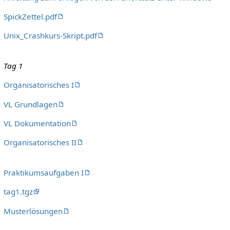
SpickZettel.pdf
Unix_Crashkurs-Skript.pdf
Tag 1
Organisatorisches I
VL Grundlagen
VL Dokumentation
Organisatorisches II
Praktikumsaufgaben I
tag1.tgz
Musterlösungen