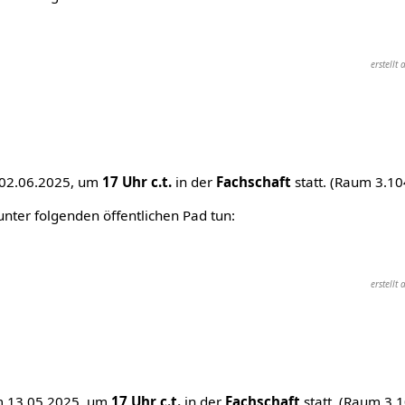
erstell
 02.06.2025, um
17 Uhr c.t.
in der
Fachschaft
statt. (Raum 3.1
ter folgenden öffentlichen Pad tun:
erstell
m 13.05.2025, um
17 Uhr c.t.
in der
Fachschaft
statt. (Raum 3.