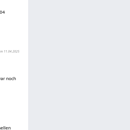
104
t am 11.04.2025
war noch
hellen