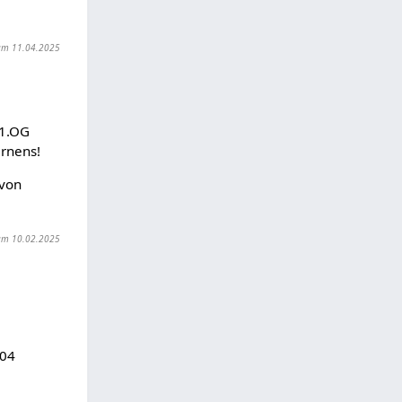
t am 11.04.2025
/1.OG
ernens!
 von
t am 10.02.2025
104