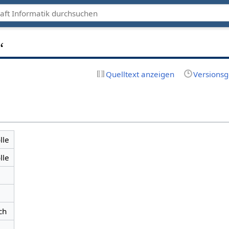
“
Quelltext anzeigen
Versionsg
lle
lle
ch